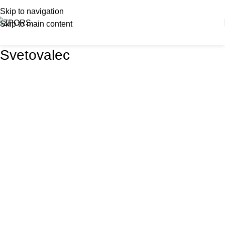
Skip to navigation
Skip to main content
Svetovalec